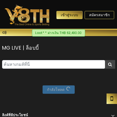
เข้าสู่ระบบ
สมัครสมาชิก
Loot** ฝากเงิน THB 62,490.00
MG LIVE | ล็อบบี้
กำลังโหลด
ลิงค์ที่มีประโยชน์