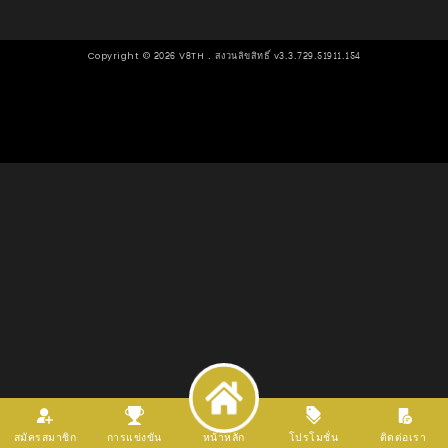
Copyright ©
2026
V8TH . สงวนลิขสิทธิ์ v3.3.729.51911.154
สมัครสมาชิก
การแข่งขัน
หน้าหลัก
โปรโมชั่น
ติดต่อเรา